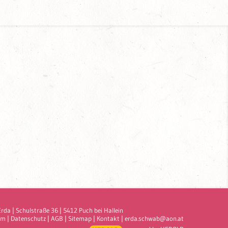
Erda
|
Schulstraße 36
|
5412
Puch bei Hallein
um
|
Datenschutz
|
AGB
|
Sitemap
|
Kontakt
|
erda.schwab@aon.at