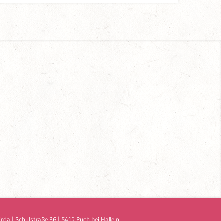
Erda
|
Schulstraße 36
|
5412
Puch bei Hallein