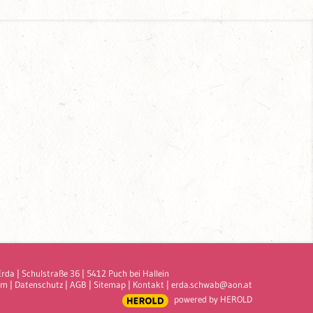
Erda
|
Schulstraße 36
|
5412
Puch bei Hallein
um
|
Datenschutz
|
AGB
|
Sitemap
|
Kontakt
|
erda.schwab@aon.at
powered by HEROLD