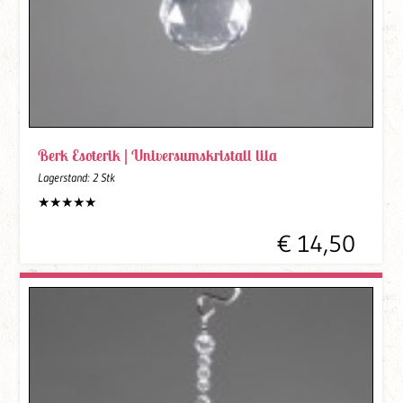
Berk Esoterik |
Universumskristall lila
Lagerstand:
2 Stk
€ 14,50